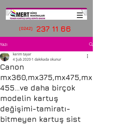
237 11 66
(0242)
Yazı
kerim tayar
4 Şub 2020
1 dakikada okunur
Canon
mx360,mx375,mx475,mx
455...ve daha birçok
modelin kartuş
değişimi-tamiratı-
bitmeyen kartuş sist