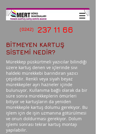
237 11 66
(0242)
BİTMEYEN KARTUŞ
SİSTEMİ NEDİR?
Mürekkep püskürtmeli yazıcılar bilindiği
üzere kartuş denen ve içlerinde sıvı
haldeki mürekkebi barındıran yazıcı
çeşididir. Renkli veya siyah beyaz
mürekkepler ayrı hazneler içinde
bulunuyor. Kullanıma bağlı olarak da bir
süre sonra mürekkeplerin ömürleri
bitiyor ve kartuşların da yeniden
mürekkeple kartuş dolumu gerekiyor. Bu
işlem için de işin uzmanına götürülmesi
ve onun doldurması gerekiyor. Dolum
işlemi sonrası tekrar kartuş montajı
yapılabilir.