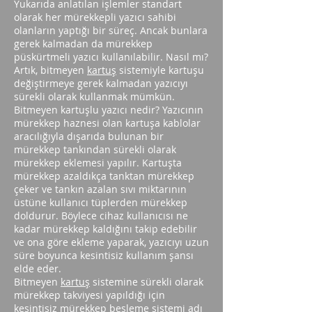
Yukarıda anlatılan işlemler standart
olarak her mürekkepli yazıcı sahibi
olanların yaptığı bir süreç. Ancak bunlara
gerek kalmadan da mürekkep
püskürtmeli yazıcı kullanılabilir. Nasıl mı?
Artık, bitmeyen
kartuş
sistemiyle kartuşu
değiştirmeye gerek kalmadan yazıcıyı
sürekli olarak kullanmak mümkün.
Bitmeyen kartuşlu yazıcı nedir? Yazıcının
mürekkep haznesi olan kartuşa kablolar
aracılığıyla dışarıda bulunan bir
mürekkep tankından sürekli olarak
mürekkep eklemesi yapılır. Kartuşta
mürekkep azaldıkça tanktan mürekkep
çeker ve tankın azalan sıvı miktarının
üstüne kullanıcı tüplerden mürekkep
doldurur. Böylece cihaz kullanıcısı ne
kadar mürekkep kaldığını takip edebilir
ve ona göre ekleme yaparak, yazıcıyı uzun
süre boyunca kesintisiz kullanım şansı
elde eder.
Bitmeyen
kartuş
sistemine sürekli olarak
mürekkep takviyesi yapıldığı için
kesintisiz mürekkep besleme sistemi adı