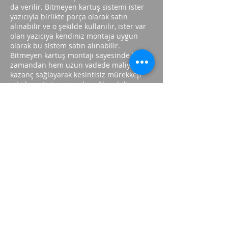
da verilir. Bitmeyen kartuş sistemi ister
yazıcıyla birlikte parça olarak satın
alınabilir ve o şekilde kullanılır, ister var
olan yazıcıya kendiniz montaja uygun
olarak bu sistem satın alınabilir.
Bitmeyen kartuş montajı sayesinde hem
zamandan hem uzun vadede maliyetten
kazanç sağlayarak kesintisiz mürekkep
gibi kesintisiz verim de sağlanabilir.
Bu sistem zamanı, parayı ve yazıcı etkin
olarak kullanmayı geri kazandıracak.
Kartuş dolumu ne kadar diye düşünmek
zorunda kalınmayacak. Günlük işler
sırasında kartuş mürekkebinin aniden
bitip, istenildiği gibi işlerin sekteye
uğraması olmayacak veya “acaba kartuş
bitecek mi?” gibi sorunlar ortadan
kalkacak. Böylece gönül rahatlığıyla
kartuşlu yazıcılar kullanılabilecek.
Sonuç olarak, bitmeyen kartuşlu yazıcılar
sayesinde kullanıma bağlı olarak değişen
sıklıkta mürekkep tüketimlerinden
kaynaklanan kesintiler ortadan kalkarak,