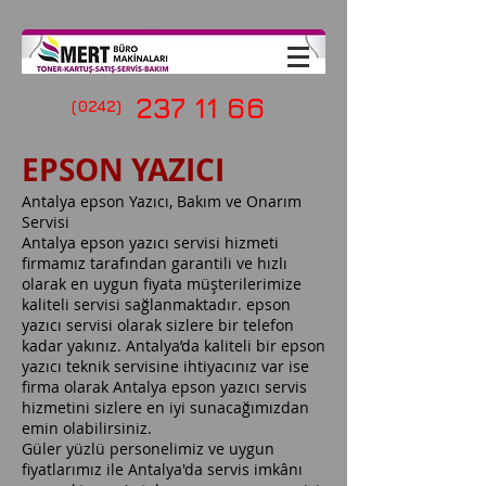
237 11 66
(0242)
EPSON YAZICI
Antalya epson Yazıcı, Bakım ve Onarım
Servisi
Antalya epson yazıcı servisi hizmeti
firmamız tarafından garantili ve hızlı
olarak en uygun fiyata müşterilerimize
kaliteli servisi sağlanmaktadır. epson
yazıcı servisi olarak sizlere bir telefon
kadar yakınız. Antalya’da kaliteli bir epson
yazıcı teknik servisine ihtiyacınız var ise
firma olarak Antalya epson yazıcı servis
hizmetini sizlere en iyi sunacağımızdan
emin olabilirsiniz.
Güler yüzlü personelimiz ve uygun
fiyatlarımız ile Antalya'da servis imkânı