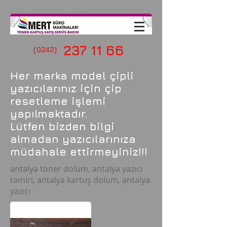
237 11 66
(0242)
Her marka model çipli
yazıcılarınız için çip
resetleme işlemi
yapılmaktadır.
Lütfen bizden bilgi
almadan yazıcılarınıza
müdahale ettirmeyiniz!!!
antalya toner dolum, antalya yazıcı
tamiri, antalya kartuş dolum, antalya
yazıcı